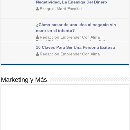
Negatividad, La Enemiga Del Dinero
Desarrollo Personal
,
Habilidades del emprendedor
,
Ezequiel Martí Escalfet
Management
3
¿Cómo pasar de una idea al negocio sin
Habilidades del emprendedor
,
Management
,
Negocios y
morir en el intento?
Modelos
2
Redaccion Emprender Con Alma
Habilidades del emprendedor
2
10 Claves Para Ser Una Persona Exitosa
Redaccion Emprender Con Alma
Desarrollo Personal
,
Habilidades del emprendedor
5
Marketing y Más