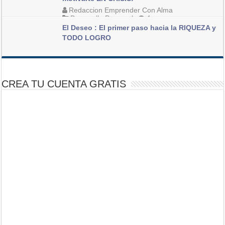
Redaccion Emprender Con Alma
Desarrollo Personal
1
El Deseo : El primer paso hacia la RIQUEZA y
TODO LOGRO
Gersson Sorto [Consultor de Marketing Online]
Articulos destacado
,
Desarrollo Personal
4
CREA TU CUENTA GRATIS