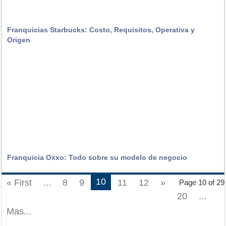
Franquicias Starbucks: Costo, Requisitos, Operativa y
Origen
Franquicia Oxxo: Todo sobre su modelo de negocio
10
« First
...
8
9
11
12
»
Page 10 of 29
20
...
Mas...