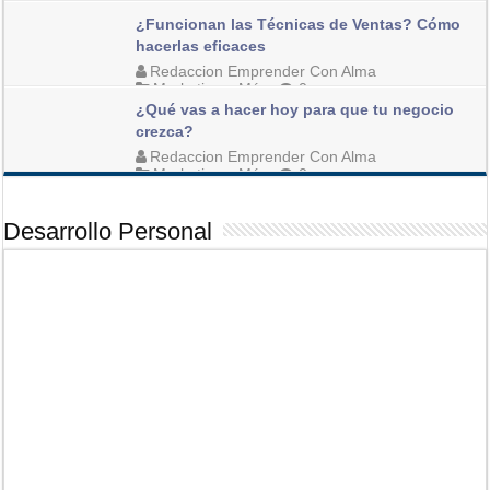
¿Funcionan las Técnicas de Ventas? Cómo
Gersson Sorto [Consultor de Marketing Online]
hacerlas eficaces
Marketing y Más
2
Redaccion Emprender Con Alma
Marketing y Más
0
¿Qué vas a hacer hoy para que tu negocio
crezca?
Redaccion Emprender Con Alma
Marketing y Más
0
Desarrollo Personal