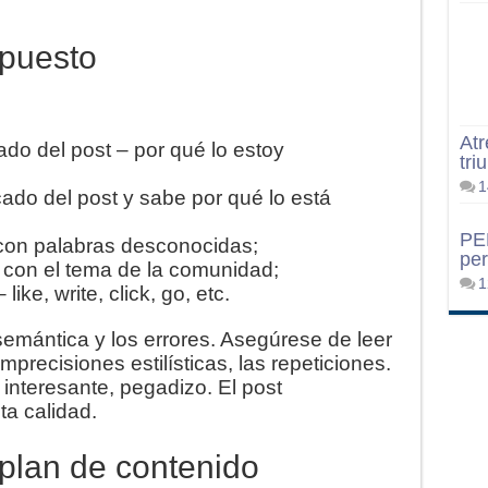
 puesto
Atr
cado del post – por qué lo estoy
tri
1
icado del post y sabe por qué lo está
PE
 con palabras desconocidas;
per
 con el tema de la comunidad;
1
ike, write, click, go, etc.
semántica y los errores. Asegúrese de leer
mprecisiones estilísticas, las repeticiones.
interesante, pegadizo. El post
a calidad.
plan de contenido